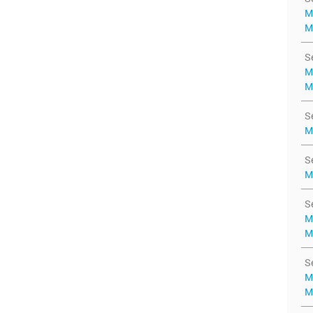
M
M
S
M
M
S
M
S
M
S
M
M
S
M
M