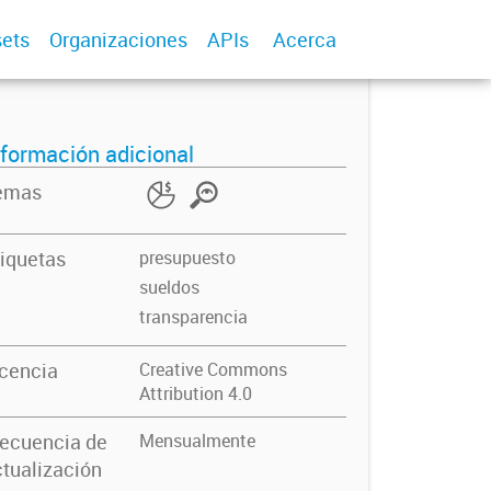
ets
Organizaciones
APIs
Acerca
nformación adicional
emas
iquetas
presupuesto
sueldos
transparencia
icencia
Creative Commons
Attribution 4.0
recuencia de
Mensualmente
tualización