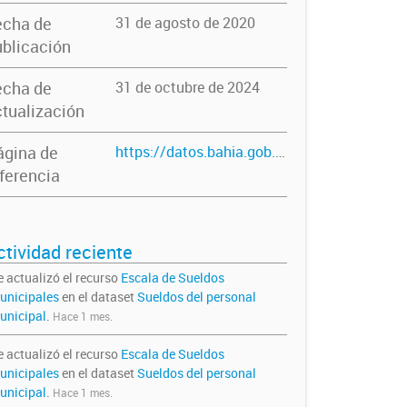
echa de
31 de agosto de 2020
blicación
echa de
31 de octubre de 2024
tualización
ágina de
https://datos.bahia.gob.ar/dataset/sueldos-personal
ferencia
ctividad reciente
e actualizó el recurso
Escala de Sueldos
unicipales
en el dataset
Sueldos del personal
unicipal
.
Hace 1 mes.
e actualizó el recurso
Escala de Sueldos
unicipales
en el dataset
Sueldos del personal
unicipal
.
Hace 1 mes.