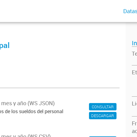
Datas
I
pal
T
Et
r mes y año (WS JSON)
L
CONSULTAR
s de los sueldos del personal
DESCARGAR
F
ac
r mes y año (WS CSV)