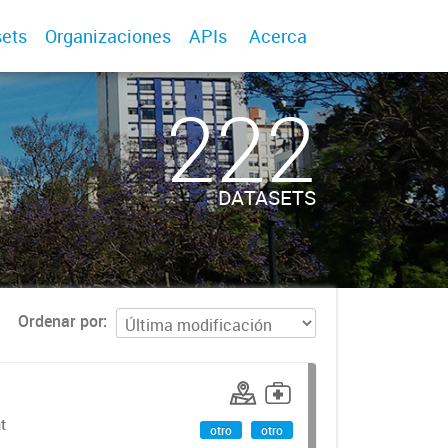
ets
Organizaciones
APIs
Acerca
222
DATASETS
Ordenar por
t
otro
otro