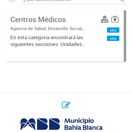
Centros Médicos
Agencia de Salud, Desarrollo Social,
otro
Ambiente y Hábitat
En esta categoría encontrará las
otro
siguientes secciones: Unidades
Sanitarias, Centros Vacunatorios,
Centros Satélites, Centros
Respiratorios,