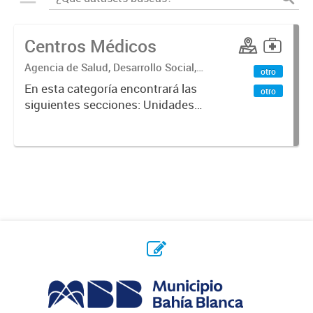
Centros Médicos
Agencia de Salud, Desarrollo Social,
otro
Ambiente y Hábitat
En esta categoría encontrará las
otro
siguientes secciones: Unidades
Sanitarias, Centros Vacunatorios,
Centros Satélites, Centros
Respiratorios,