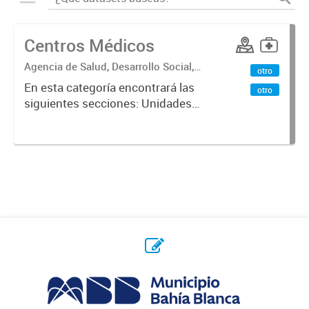
Centros Médicos
Agencia de Salud, Desarrollo Social,
otro
Ambiente y Hábitat
En esta categoría encontrará las
otro
siguientes secciones: Unidades
Sanitarias, Centros Vacunatorios,
Centros Satélites, Centros
Respiratorios,