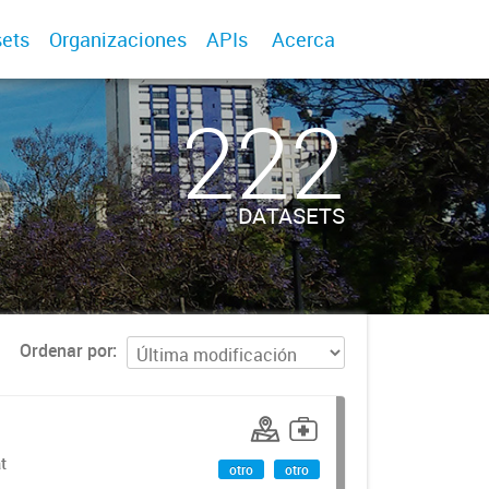
ets
Organizaciones
APIs
Acerca
222
DATASETS
Ordenar por
t
otro
otro