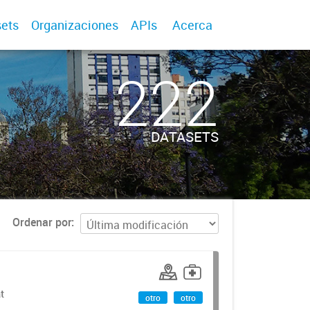
ets
Organizaciones
APIs
Acerca
222
DATASETS
Ordenar por
t
otro
otro