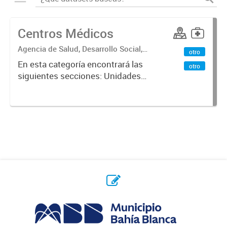
Centros Médicos
Agencia de Salud, Desarrollo Social,
otro
Ambiente y Hábitat
En esta categoría encontrará las
otro
siguientes secciones: Unidades
Sanitarias, Centros Vacunatorios,
Centros Satélites, Centros
Respiratorios,