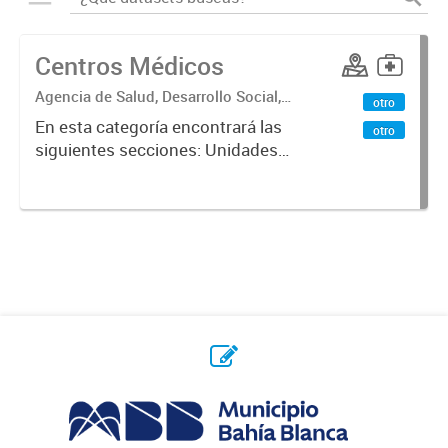
Centros Médicos
Agencia de Salud, Desarrollo Social,
otro
Ambiente y Hábitat
En esta categoría encontrará las
otro
siguientes secciones: Unidades
Sanitarias, Centros Vacunatorios,
Centros Satélites, Centros
Respiratorios,