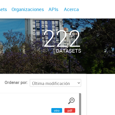
ets
Organizaciones
APIs
Acerca
222
DATASETS
Ordenar por
otro
pdf