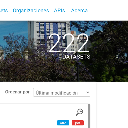
ets
Organizaciones
APIs
Acerca
222
DATASETS
Ordenar por
otro
pdf