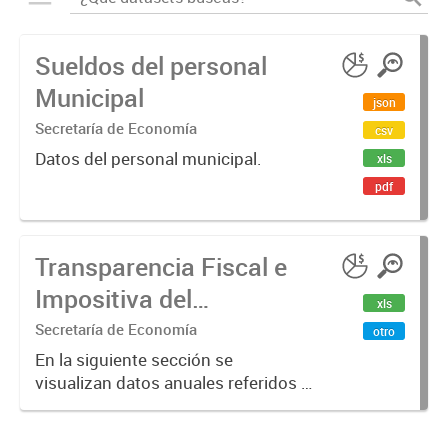
Sueldos del personal
Municipal
json
Secretaría de Economía
csv
Datos del personal municipal.
xls
pdf
Transparencia Fiscal e
Impositiva del
xls
Municipio. Año 2023
Secretaría de Economía
otro
En la siguiente sección se
visualizan datos anuales referidos a
la transparencia fiscal e impositiva
del Municipio en el año 2023.