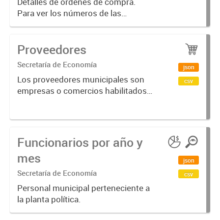
Detalles de órdenes de compra.
Para ver los números de las
ordenes de compra emitidas por
año, puede ingresar a
Proveedores
https://datos.bahia.gob.ar/dataset/
compras
Secretaría de Economía
json
Los proveedores municipales son
csv
empresas o comercios habilitados
para ofrecer servicios al municipio.
Ejercicio actual.
Funcionarios por año y
mes
json
Secretaría de Economía
csv
Personal municipal perteneciente a
la planta política.