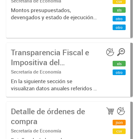
devengados y estado de
Secretaría de Economía
csv
ejecución
Montos presupuestados,
xls
devengados y estado de ejecución
presupuestaria
otro
presupuestaria de recursos.
otro
Transparencia Fiscal e
Impositiva del
xls
Municipio. Año 2023
Secretaría de Economía
otro
En la siguiente sección se
visualizan datos anuales referidos a
la transparencia fiscal e impositiva
del Municipio en el año 2023.
Detalle de órdenes de
compra
json
Secretaría de Economía
csv