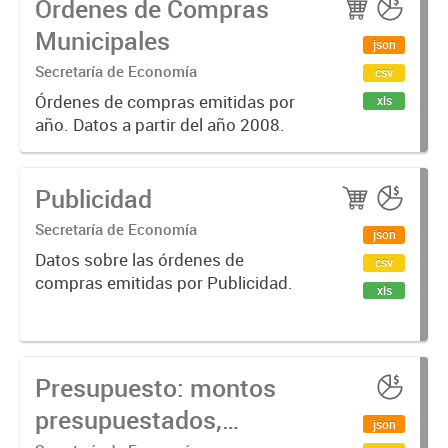
Órdenes de Compras
dinero que se compromete, luego
de emitido un contrato / orden de...
Municipales
json
Secretaría de Economía
csv
Órdenes de compras emitidas por
xls
año. Datos a partir del año 2008.
Publicidad
Secretaría de Economía
json
Datos sobre las órdenes de
csv
compras emitidas por Publicidad.
xls
Presupuesto: montos
presupuestados,
json