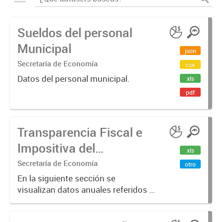
Sueldos del personal
Municipal
json
Secretaría de Economía
csv
Datos del personal municipal.
xls
pdf
Transparencia Fiscal e
Impositiva del
xls
Municipio. Año 2023
Secretaría de Economía
otro
En la siguiente sección se
visualizan datos anuales referidos a
la transparencia fiscal e impositiva
del Municipio en el año 2023.