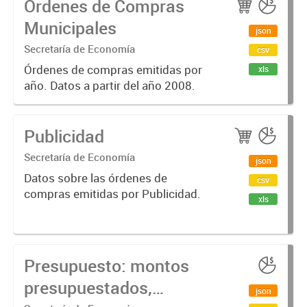
Órdenes de Compras
dinero que se compromete, luego
de emitido un contrato / orden de...
Municipales
json
Secretaría de Economía
csv
Órdenes de compras emitidas por
xls
año. Datos a partir del año 2008.
Publicidad
Secretaría de Economía
json
Datos sobre las órdenes de
csv
compras emitidas por Publicidad.
xls
Presupuesto: montos
presupuestados,
json