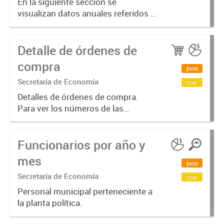
En la siguiente sección se
visualizan datos anuales referidos a
la transparencia fiscal e impositiva
del Municipio en el año 2023.
Detalle de órdenes de
compra
json
Secretaría de Economía
csv
Detalles de órdenes de compra.
Para ver los números de las
ordenes de compra emitidas por
año, puede ingresar a
Funcionarios por año y
https://datos.bahia.gob.ar/dataset/
compras
mes
json
Secretaría de Economía
csv
Personal municipal perteneciente a
la planta política.