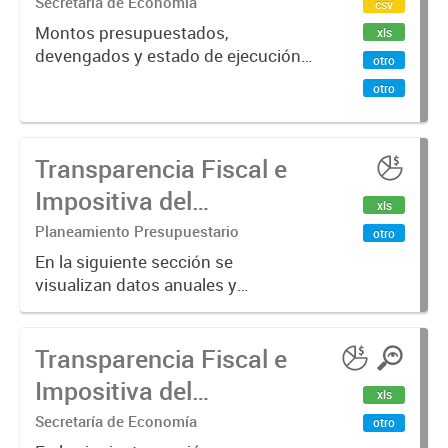
devengados y estado de
Secretaría de Economía
csv
ejecución
Montos presupuestados,
xls
devengados y estado de ejecución
presupuestaria
otro
presupuestaria de recursos.
otro
Transparencia Fiscal e
Impositiva del
xls
Municipio. Año 2024
Planeamiento Presupuestario
otro
En la siguiente sección se
visualizan datos anuales y
trimestrales referidos a la
transparencia fiscal e impositiva del
Transparencia Fiscal e
Municipio en el año 2024.
Impositiva del
xls
Municipio. Año 2023
Secretaría de Economía
otro