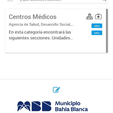
Centros Médicos
Agencia de Salud, Desarrollo Social,
otro
Ambiente y Hábitat
En esta categoría encontrará las
otro
siguientes secciones: Unidades
Sanitarias, Centros Vacunatorios,
Centros Satélites, Centros
Respiratorios,