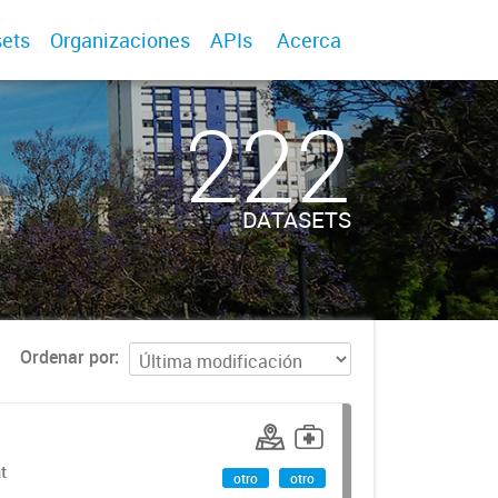
ets
Organizaciones
APIs
Acerca
222
DATASETS
Ordenar por
t
otro
otro