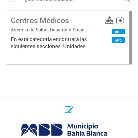
Centros Médicos
Agencia de Salud, Desarrollo Social,
otro
Ambiente y Hábitat
En esta categoría encontrará las
otro
siguientes secciones: Unidades
Sanitarias, Centros Vacunatorios,
Centros Satélites, Centros
Respiratorios,