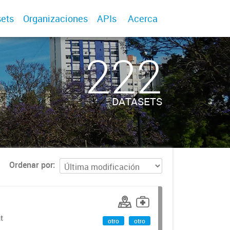
ets
Organizaciones
APIs
Acerca
222
DATASETS
Ordenar por
t
otro
otro