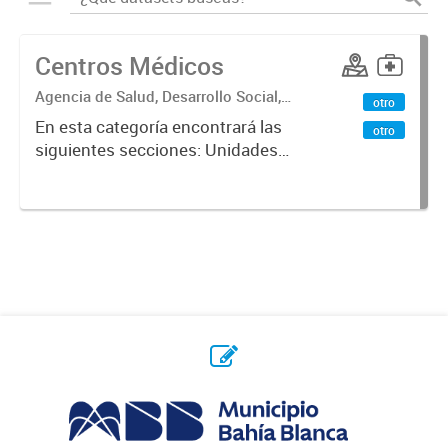
Centros Médicos
Agencia de Salud, Desarrollo Social,
otro
Ambiente y Hábitat
En esta categoría encontrará las
otro
siguientes secciones: Unidades
Sanitarias, Centros Vacunatorios,
Centros Satélites, Centros
Respiratorios,