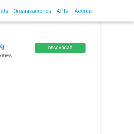
ets
Organizaciones
APIs
Acerca
19
DESCARGAR
iones.