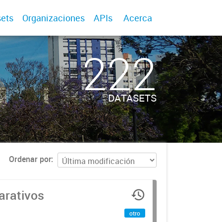
ets
Organizaciones
APIs
Acerca
222
DATASETS
Ordenar por
arativos
otro