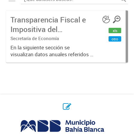
Transparencia Fiscal e
Impositiva del
xls
Municipio. Año 2023
Secretaría de Economía
otro
En la siguiente sección se
visualizan datos anuales referidos a
la transparencia fiscal e impositiva
del Municipio en el año 2023.