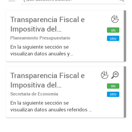
Transparencia Fiscal e
Impositiva del
xls
Municipio. Año 2024
Planeamiento Presupuestario
otro
En la siguiente sección se
visualizan datos anuales y
trimestrales referidos a la
transparencia fiscal e impositiva del
Transparencia Fiscal e
Municipio en el año 2024.
Impositiva del
xls
Municipio. Año 2023
Secretaría de Economía
otro
En la siguiente sección se
visualizan datos anuales referidos a
la transparencia fiscal e impositiva
del Municipio en el año 2023.