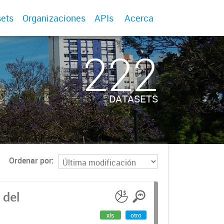
ets
Organizaciones
APIs
Acerca
222
DATASETS
Ordenar por
 del
xls
otro