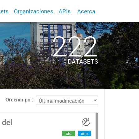
ets
Organizaciones
APIs
Acerca
222
DATASETS
Ordenar por
 del
xls
otro