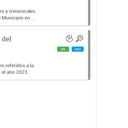
es y trimestrales
l Municipio en el
 del
xls
otro
s referidos a la
n el año 2023.