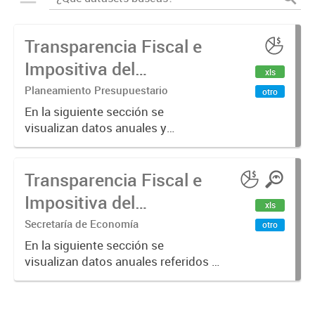
Transparencia Fiscal e
Impositiva del
xls
Municipio. Año 2024
Planeamiento Presupuestario
otro
En la siguiente sección se
visualizan datos anuales y
trimestrales referidos a la
transparencia fiscal e impositiva del
Transparencia Fiscal e
Municipio en el año 2024.
Impositiva del
xls
Municipio. Año 2023
Secretaría de Economía
otro
En la siguiente sección se
visualizan datos anuales referidos a
la transparencia fiscal e impositiva
del Municipio en el año 2023.