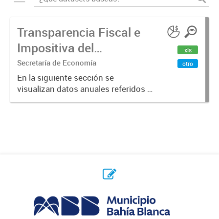
Transparencia Fiscal e
Impositiva del
xls
Municipio. Año 2023
Secretaría de Economía
otro
En la siguiente sección se
visualizan datos anuales referidos a
la transparencia fiscal e impositiva
del Municipio en el año 2023.