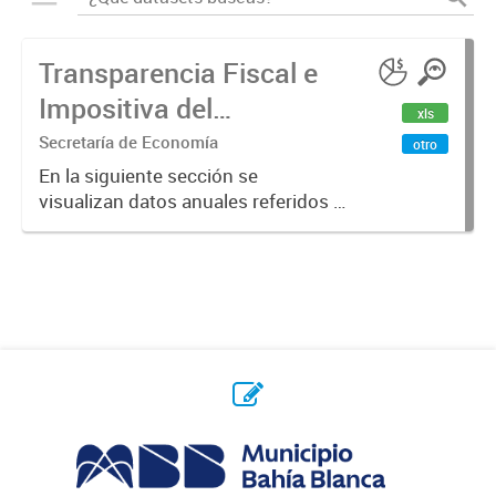
Transparencia Fiscal e
Impositiva del
xls
Municipio. Año 2023
Secretaría de Economía
otro
En la siguiente sección se
visualizan datos anuales referidos a
la transparencia fiscal e impositiva
del Municipio en el año 2023.