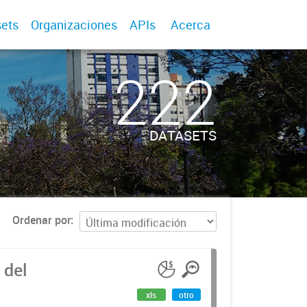
ets
Organizaciones
APIs
Acerca
222
DATASETS
Ordenar por
 del
xls
otro