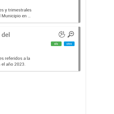
es y trimestrales
l Municipio en el
 del
xls
otro
s referidos a la
n el año 2023.