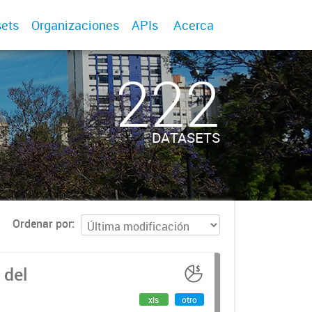
ets
Organizaciones
APIs
Acerca
222
DATASETS
Ordenar por
 del
xls
otro