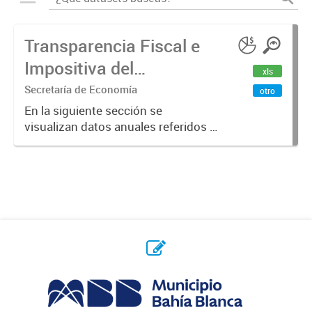
Transparencia Fiscal e
Impositiva del
xls
Municipio. Año 2023
Secretaría de Economía
otro
En la siguiente sección se
visualizan datos anuales referidos a
la transparencia fiscal e impositiva
del Municipio en el año 2023.