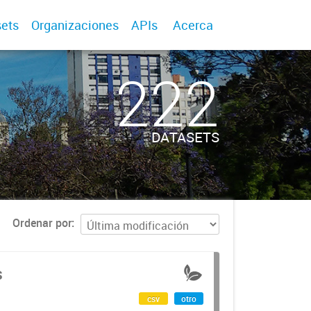
ets
Organizaciones
APIs
Acerca
222
DATASETS
Ordenar por
s
csv
otro