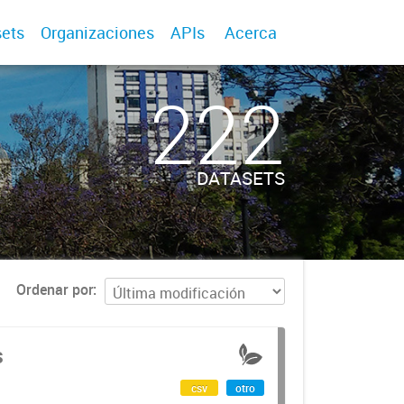
ets
Organizaciones
APIs
Acerca
222
DATASETS
Ordenar por
s
csv
otro