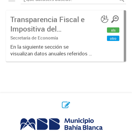
Transparencia Fiscal e
Impositiva del
xls
Municipio. Año 2023
Secretaría de Economía
otro
En la siguiente sección se
visualizan datos anuales referidos a
la transparencia fiscal e impositiva
del Municipio en el año 2023.