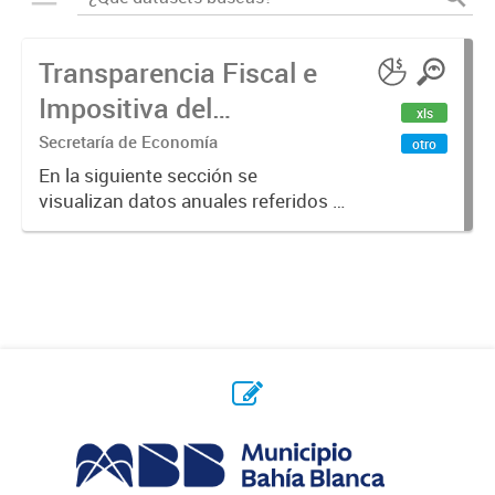
Transparencia Fiscal e
Impositiva del
xls
Municipio. Año 2023
Secretaría de Economía
otro
En la siguiente sección se
visualizan datos anuales referidos a
la transparencia fiscal e impositiva
del Municipio en el año 2023.