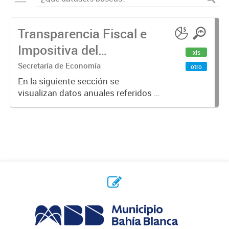
Transparencia Fiscal e
Impositiva del
xls
Municipio. Año 2023
Secretaría de Economía
otro
En la siguiente sección se
visualizan datos anuales referidos a
la transparencia fiscal e impositiva
del Municipio en el año 2023.