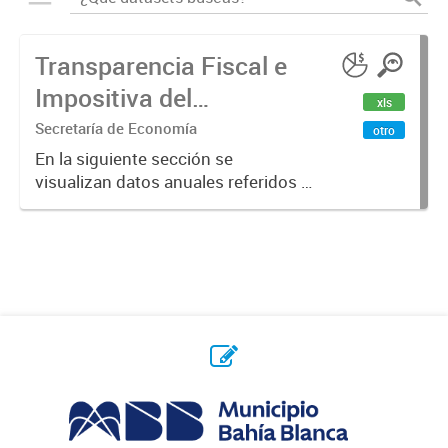
Transparencia Fiscal e
Impositiva del
xls
Municipio. Año 2023
Secretaría de Economía
otro
En la siguiente sección se
visualizan datos anuales referidos a
la transparencia fiscal e impositiva
del Municipio en el año 2023.