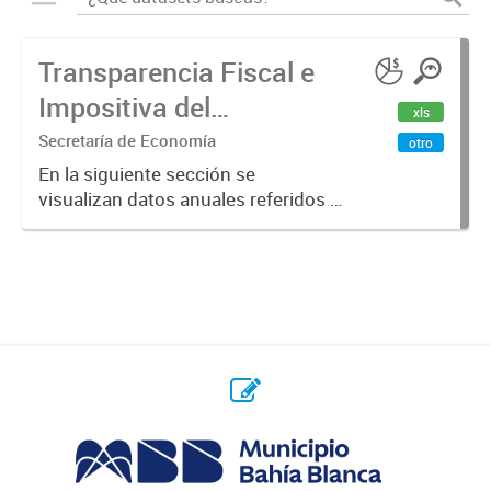
Transparencia Fiscal e
Impositiva del
xls
Municipio. Año 2023
Secretaría de Economía
otro
En la siguiente sección se
visualizan datos anuales referidos a
la transparencia fiscal e impositiva
del Municipio en el año 2023.