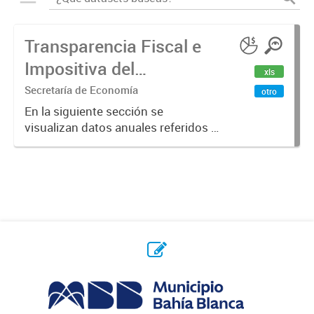
Transparencia Fiscal e
Impositiva del
xls
Municipio. Año 2023
Secretaría de Economía
otro
En la siguiente sección se
visualizan datos anuales referidos a
la transparencia fiscal e impositiva
del Municipio en el año 2023.