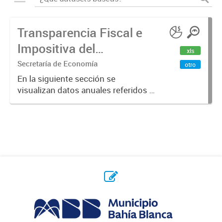
Transparencia Fiscal e
Impositiva del
xls
Municipio. Año 2023
Secretaría de Economía
otro
En la siguiente sección se
visualizan datos anuales referidos a
la transparencia fiscal e impositiva
del Municipio en el año 2023.