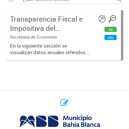
Transparencia Fiscal e
Impositiva del
xls
Municipio. Año 2023
Secretaría de Economía
otro
En la siguiente sección se
visualizan datos anuales referidos a
la transparencia fiscal e impositiva
del Municipio en el año 2023.