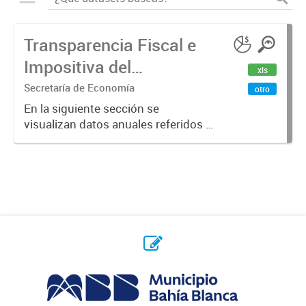
Transparencia Fiscal e
Impositiva del
xls
Municipio. Año 2023
Secretaría de Economía
otro
En la siguiente sección se
visualizan datos anuales referidos a
la transparencia fiscal e impositiva
del Municipio en el año 2023.