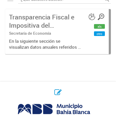
Transparencia Fiscal e
Impositiva del
xls
Municipio. Año 2023
Secretaría de Economía
otro
En la siguiente sección se
visualizan datos anuales referidos a
la transparencia fiscal e impositiva
del Municipio en el año 2023.