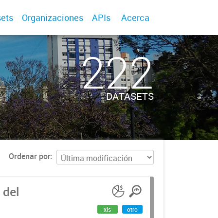
ets
Organizaciones
APIs
Acerca
222
DATASETS
Ordenar por
 del
xls
otro