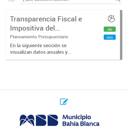
Transparencia Fiscal e
Impositiva del
xls
Municipio. Año 2024
Planeamiento Presupuestario
otro
En la siguiente sección se
visualizan datos anuales y
trimestrales referidos a la
transparencia fiscal e impositiva del
Municipio en el año 2024.