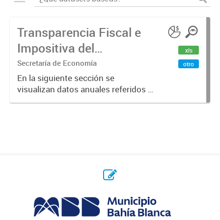
Transparencia Fiscal e
Impositiva del
xls
Municipio. Año 2023
Secretaría de Economía
otro
En la siguiente sección se
visualizan datos anuales referidos a
la transparencia fiscal e impositiva
del Municipio en el año 2023.