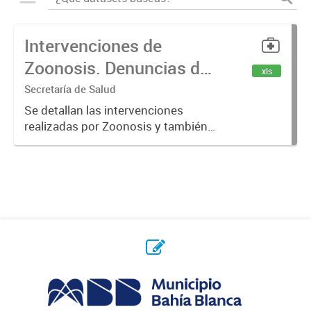
Intervenciones de
Zoonosis. Denuncias de
xls
Mordeduras de Caninos
Secretaría de Salud
y Felinos
Se detallan las intervenciones
realizadas por Zoonosis y también
denuncias realizadas de
mordeduras de caninos y felinos.