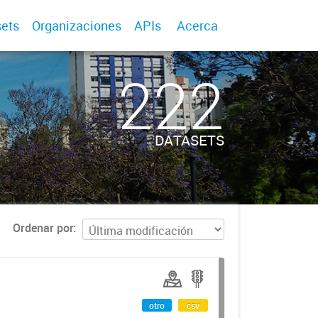
ets
Organizaciones
APIs
Acerca
222
DATASETS
Ordenar por
otro
csv