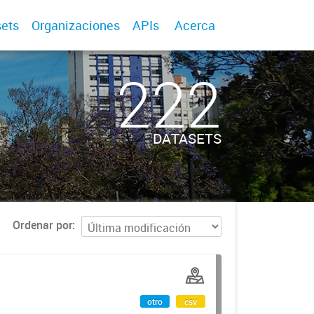
ets
Organizaciones
APIs
Acerca
222
DATASETS
Ordenar por
otro
csv